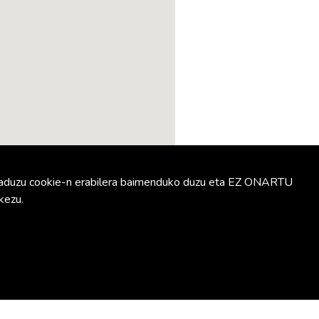
 baduzu cookie-n erabilera baimenduko duzu eta EZ ONARTU
kezu.