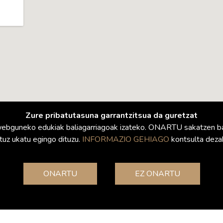
Zure pribatutasuna garrantzitsua da guretzat
re webguneko edukiak baliagarriagoak izateko. ONARTU sakatzen
tuz ukatu egingo dituzu.
INFORMAZIO GEHIAGO
kontsulta deza
ONARTU
EZ ONARTU