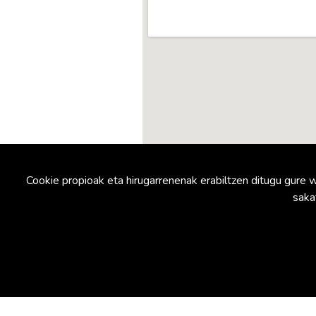
Cookie propioak eta hirugarrenenak erabiltzen ditugu gu
saka