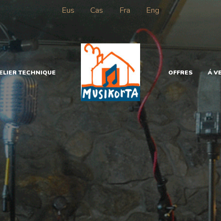
Eus
Cas
Fra
Eng
TELIER TECHNIQUE
OFFRES
Á V